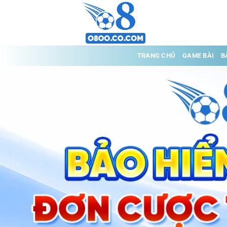
Bỏ
qua
nội
dung
TRANG CHỦ
GAME BÀI
B