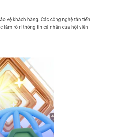
bảo vệ khách hàng. Các công nghệ tân tiến
c làm rò rỉ thông tin cá nhân của hội viên