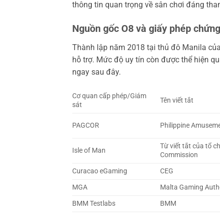
thông tin quan trọng về sân chơi đáng tha
Nguồn gốc O8 và giấy phép chứng
Thành lập năm 2018 tại thủ đô Manila củ
hỗ trợ. Mức độ uy tín còn được thể hiện qua
ngay sau đây.
Cơ quan cấp phép/Giám
Tên viết tắt
sát
PAGCOR
Philippine Amusem
Từ viết tắt của tổ 
Isle of Man
Commission
Curacao eGaming
CEG
MGA
Malta Gaming Auth
BMM Testlabs
BMM