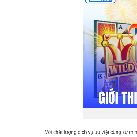
Với chất lượng dịch vụ ưu việt cùng sự mi