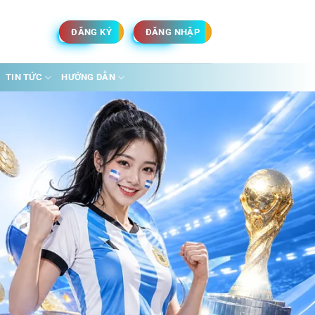
ĐĂNG KÝ
ĐĂNG NHẬP
TIN TỨC
HƯỚNG DẪN