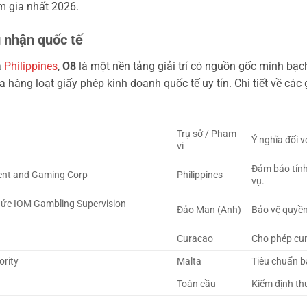
m gia nhất 2026.
 nhận quốc tế
a
Philippines
,
O8
là một nền tảng giải trí có nguồn gốc minh bạc
 hàng loạt giấy phép kinh doanh quốc tế uy tín. Chi tiết về các 
Trụ sở / Phạm
Ý nghĩa đối v
vi
Đảm bảo tính
ent and Gaming Corp
Philippines
vụ.
chức IOM Gambling Supervision
Đảo Man (Anh)
Bảo vệ quyền 
Curacao
Cho phép cung
ority
Malta
Tiêu chuẩn b
Toàn cầu
Kiểm định th