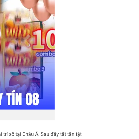
 trí số tại Châu Á. Sau đây tất tần tật