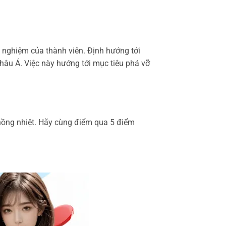
i nghiệm của thành viên. Định hướng tới
châu Á. Việc này hướng tới mục tiêu phá vỡ
 nồng nhiệt. Hãy cùng điểm qua 5 điểm